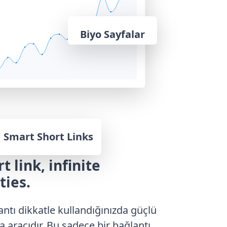
Biyo Sayfalar
Smart Short Links
t link, infinite
ties.
antı dikkatle kullandığınızda güçlü
a aracıdır. Bu sadece bir bağlantı