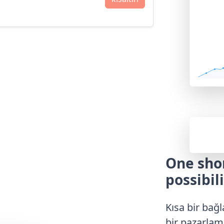
One shor
possibili
Kısa bir bağl
bir pazarlam