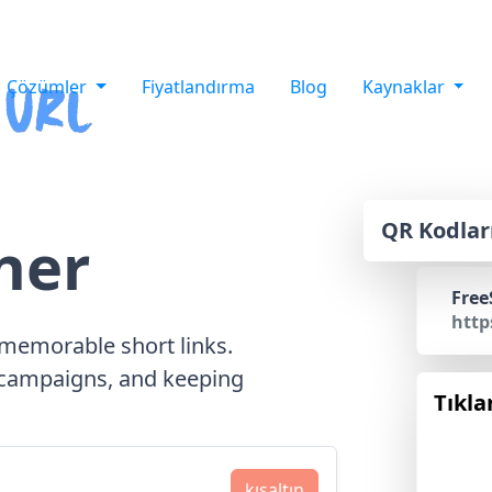
Çözümler
Fiyatlandırma
Blog
Kaynaklar
QR Kodlar
ner
Free
http
memorable short links.
g campaigns, and keeping
Tıkl
kısaltın