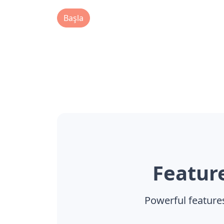
Başla
Featur
Powerful features