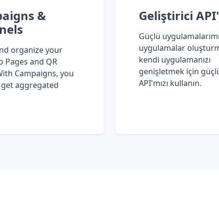
aigns &
Geliştirici API'
nels
Güçlü uygulamalarımı
uygulamalar oluştur
nd organize your
kendi uygulamanızı
io Pages and QR
genişletmek için güçl
With Campaigns, you
API'mızı kullanın.
 get aggregated