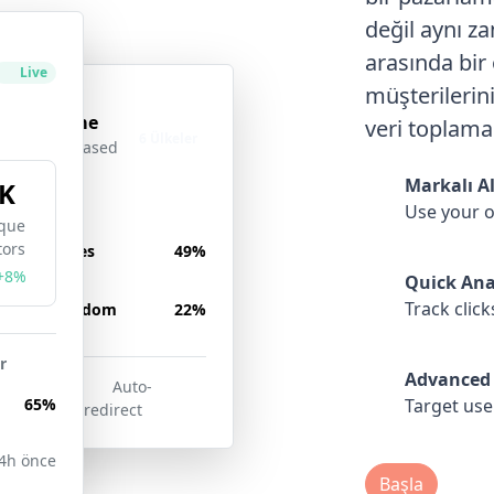
değil aynı z
arasında bir 
Live
müşterilerin
Coğrafi
Aktif
hedefleme
veri toplaman
6 Ülkeler
Location-based
redirects
Markalı A
K
Use your 
que
tors
nited States
49%
+8%
Quick Ana
Track click
United Kingdom
22%
r
Advanced 
27
Auto-
65%
Target use
ions
redirect
4h önce
Başla