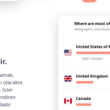
Where are most of
Geographic distribut
United States of
5047 visitors
ir.
nlamak,
United Kingdom
olacaktır.
 İster
endiren
Canada
dadır.