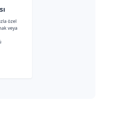
sı
zla özel
mak veya
ü