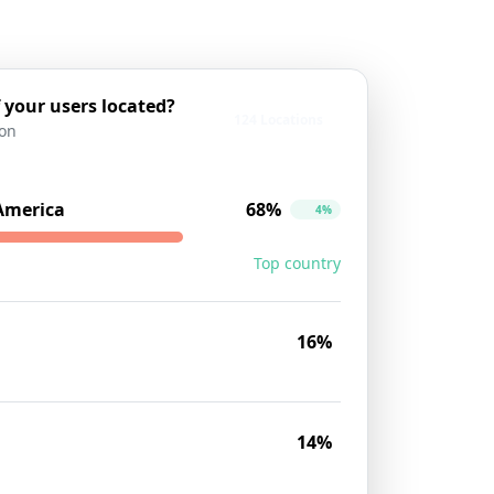
 your users located?
124 Locations
ion
 America
68%
4%
Top country
16%
14%