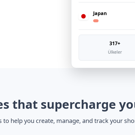
Japan
317+
Ülkeler
es that
supercharge
you
 to help you create, manage, and track your short