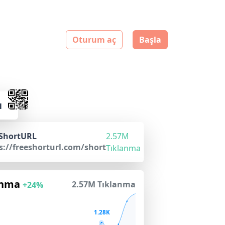
Oturum aç
Başla
ı
ShortURL
2.57M
s://freeshorturl.com/short
Tıklanma
anma
2.57M Tıklanma
+24%
1.28K