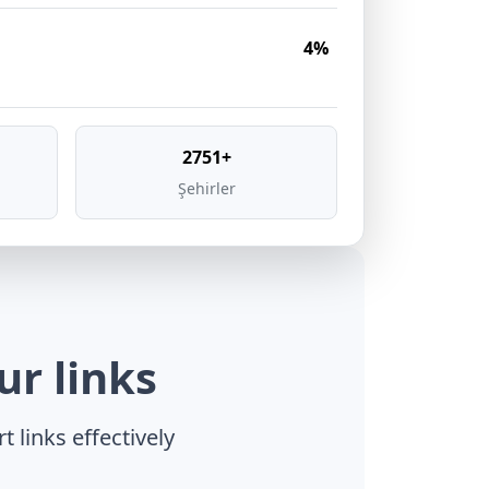
4%
2751+
Şehirler
r links
 links effectively