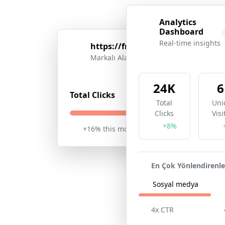
Analytics
Dashboard
Real-time insights
https://freeshorturl.com/
short
Markalı Alan Adı
24K
6
205K
Total Clicks
Total
Uni
Clicks
Visi
U
+8%
+16% this month
Live
En Çok Yönlendirenle
1
Sosyal medya
Locat
4x CTR