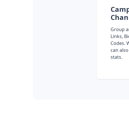
Camp
Chan
Group a
Links, B
Codes. 
can also
stats.