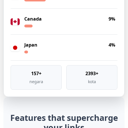
Canada
9%
Japan
4%
157+
2393+
negara
kota
Features that
supercharge
your links