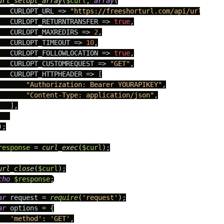
url_setopt_array
(
$curl
, 
array
(

   CURLOPT_URL => 
"https://freeshorturl.com/api/urls?lim
   CURLOPT_RETURNTRANSFER => 
true
,

   CURLOPT_MAXREDIRS => 
2
,

   CURLOPT_TIMEOUT => 
10
,

   CURLOPT_FOLLOWLOCATION => 
true
,

   CURLOPT_CUSTOMREQUEST => 
"GET"
,

   CURLOPT_HTTPHEADER => [

"Authorization: Bearer YOURAPIKEY"
,

"Content-Type: application/json"
,

   ],

;

response
 = 
curl_exec
(
$curl
);

url_close
(
$curl
cho
$response
;
ar
 request = 
require
(
'request'
ar
 options = {

'method'
: 
'GET'
,
