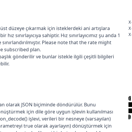
X
n üst düzeye çıkarmak için isteklerdeki ani artışlara
X
r hız sınırlayıcıya sahiptir. Hız sınırlayıcımız şu anda 1
X
 sınırlandırılmıştır. Please note that the rate might
e subscribed plan.
şlık gönderilir ve bunlar istekle ilgili çeşitli bilgileri
ilir.
{
ılan olarak JSON biçiminde döndürülür. Bunu
dönüştürmek için dile göre uygun işlevin kullanılması
}
on_decode() işlevi, verileri bir nesneye (varsayılan)
 parametreyi true olarak ayarlayın) dönüştürmek için