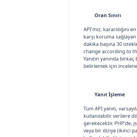
Oran Sınırı
API'miz, kararlılığını e
karşı koruma sağlayan bi
dakika başına 30 istekle
change according to th
Yanıtın yanında birkaç ba
belirlemek için inceleneb
Yanıt İşleme
Tüm API yanıtı, varsay
kullanılabilir verilere 
gerekecektir. PHP'de, js
veya bir diziye (ikinci