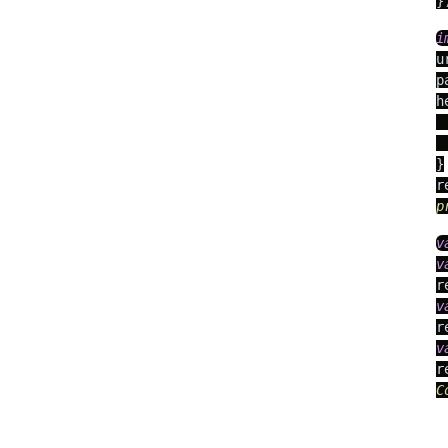
}
i
u
p
h
}

r
p
v
v
r
v
r
v
r
C