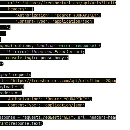
'url'
: 
'https://freeshorturl.com/api/urls?limit=2&pag
'headers'
: {

'Authorization'
: 
'Bearer YOURAPIKEY'
,

'Content-Type'
: 
'application/json'
   },

equest
(options, 
function
 (
error, response
) {

if
 (error) 
throw
new
Error
(error);

console
.
log
(response.
body
);

);
mport
 requests

rl = 
"https://freeshorturl.com/api/urls?limit=2&page=1&o
ayload = {}

eaders = {

'Authorization'
: 
'Bearer YOURAPIKEY'
,

'Content-Type'
: 
'application/json'
esponse = requests.
request
(
"GET"
rint
(response.
text