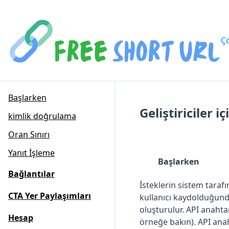
Ç
Başlarken
Geliştiriciler i
kimlik doğrulama
Oran Sınırı
Yanıt İşleme
Başlarken
Bağlantılar
İsteklerin sistem tarafı
CTA Yer Paylaşımları
kullanıcı kaydolduğunda
oluşturulur. API anahtar
Hesap
örneğe bakın). API ana