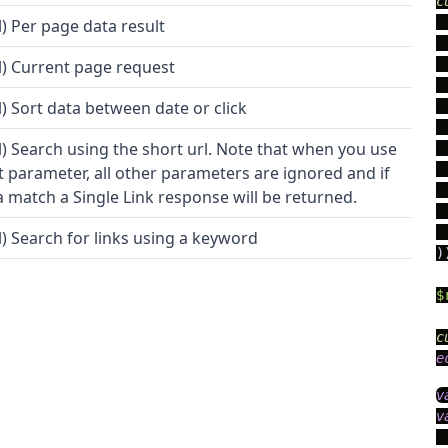
c
 
l) Per page data result
 
l) Current page request
 
 
l) Sort data between date or click
 
 
l) Search using the short url. Note that when you use
 
t parameter, all other parameters are ignored and if
 a match a Single Link response will be returned.
 
l) Search for links using a keyword
))
$
c
e
v
v