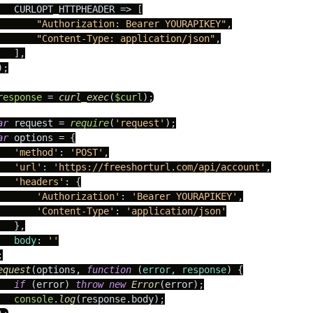
   CURLOPT_HTTPHEADER => [

"Authorization: Bearer YOURAPIKEY"
,

"Content-Type: application/json"
,

   ],

;

response
 = 
curl_exec
(
$curl
);
ar
 request = 
require
(
'request'
ar
 options = {

'method'
: 
'POST'
,

'url'
: 
'https://freeshorturl.com/api/account'
,

'headers'
: {

'Authorization'
: 
'Bearer YOURAPIKEY'
,

'Content-Type'
: 
'application/json'
   },

body
: 
''
equest
(options, 
function
 (
error, response
) {

if
 (error) 
throw
new
Error
(error);

console
.
log
(response.
body
);
