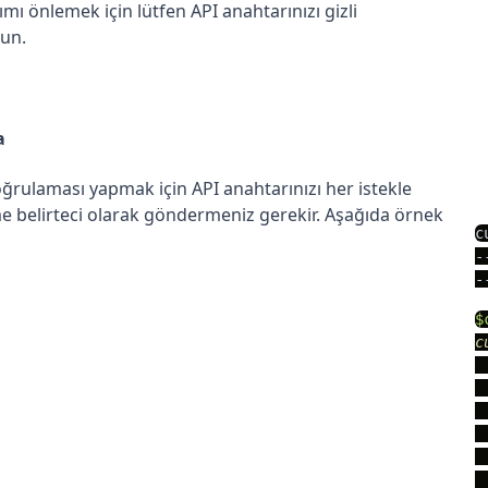
ımı önlemek için lütfen API anahtarınızı gizli
un.
a
oğrulaması yapmak için API anahtarınızı her istekle
rme belirteci olarak göndermeniz gerekir. Aşağıda örnek
c
-
-
$
c
 
 
 
 
 
 