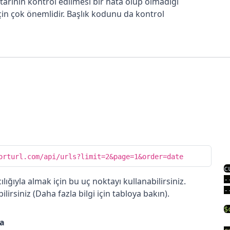
htarının kontrol edilmesi bir hata olup olmadığı
için çok önemlidir. Başlık kodunu da kontrol
orturl.com/api/urls?limit=2&page=1&order=date
c
-
ılığıyla almak için bu uç noktayı kullanabilirsiniz.
-
ebilirsiniz (Daha fazla bilgi için tabloya bakın).
$
a