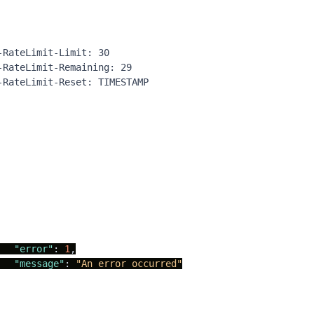
-RateLimit-Limit: 30
-RateLimit-Remaining: 29
-RateLimit-Reset: TIMESTAMP
"error"
:
1
,
"message"
:
"An error occurred"