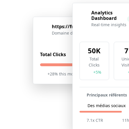
Analytics
Dashboard
Real-time insights
https://freeshorturl.com/
short
Domaine de marque
50K
7
158K
Total Clicks
Total
Uni
Clicks
Visi
U
+5%
+28% this month
Live
Principaux référents
98
Des médias sociaux
7.1x CTR
11h