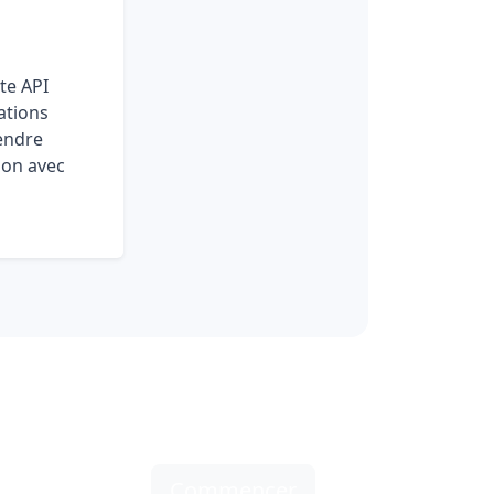
te API
ations
endre
ion avec
Commencer