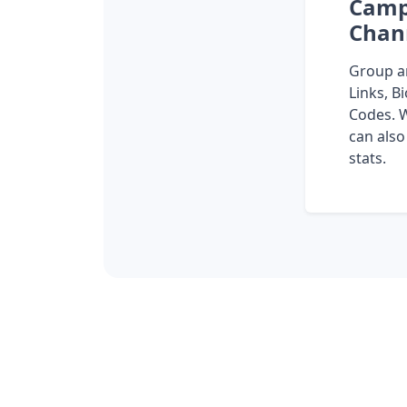
Camp
Chan
Group a
Links, B
Codes. 
can also
stats.
Take control of yo