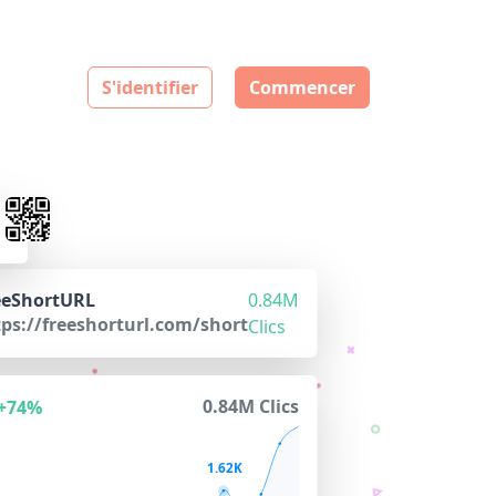
S'identifier
Commencer
eeShortURL
0.84M
tps://freeshorturl.com/short
Clics
0.84M Clics
+74%
1.62K