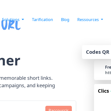
Solutions
Tarification
Blog
Ressources
Codes QR
ner
Fr
ht
memorable short links.
g campaigns, and keeping
Clics
Raccourcir