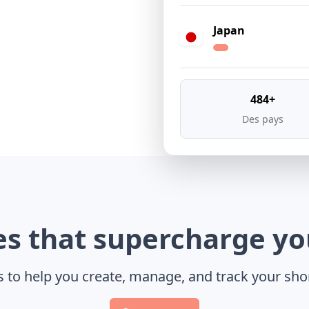
Japan
484+
Des pays
es that
supercharge
you
 to help you create, manage, and track your short