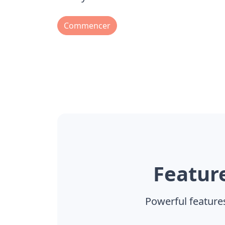
Commencer
Featur
Powerful features