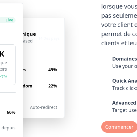
lorsque vous 
pas seuleme
Live
votre client 
Ciblage
actif
permet de co
géographique
14 Des pays
Location-based
clients et l
redirects
K
Domaines
que
Use your 
tors
nited States
49%
+7%
Quick Ana
United Kingdom
22%
Track click
Advanced 
 Locations
Auto-redirect
Target use
66%
Commencer
 depuis