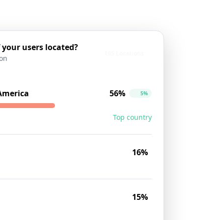
 your users located?
195 Locations
ion
 America
56%
5%
Top country
16%
15%