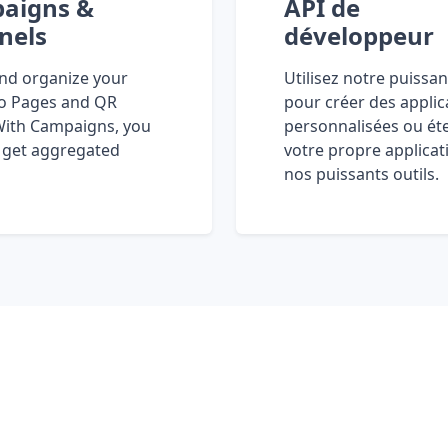
aigns &
API de
nels
développeur
nd organize your
Utilisez notre puissan
io Pages and QR
pour créer des applic
With Campaigns, you
personnalisées ou ét
 get aggregated
votre propre applicat
nos puissants outils.
ur links