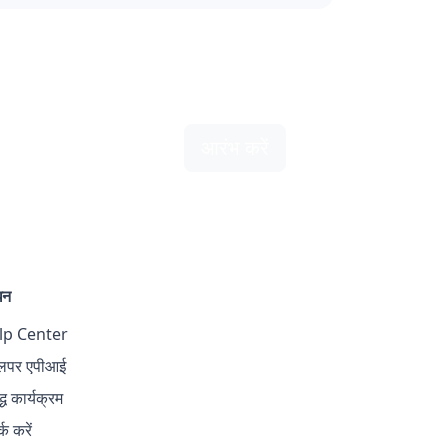
आरंभ करें
धन
lp Center
लपर एपीआई
्ध कार्यक्रम
्क करें