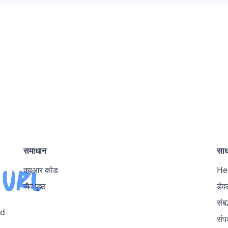
ur links
rol of all of your links, and instantly get better
समाधान
सा
क्यूआर कोड
He
जैव पृष्ठ
डेव
संबद
ed
संपर