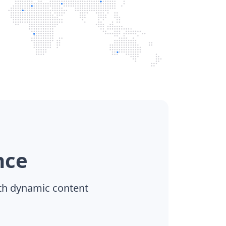
nce
th dynamic content