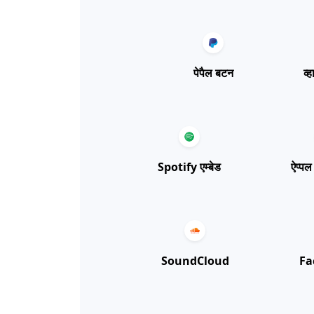
पेपैल बटन
व्
Spotify एम्बेड
ऐप्पल
SoundCloud
Fa