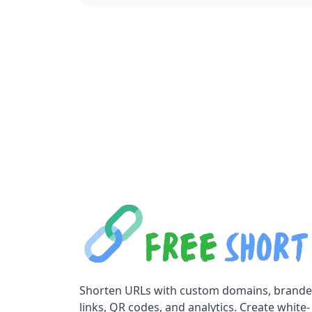
Take control of yo
You are one click away from taking cont
results.
Shorten URLs with custom domains, brand
links, QR codes, and analytics. Create white-